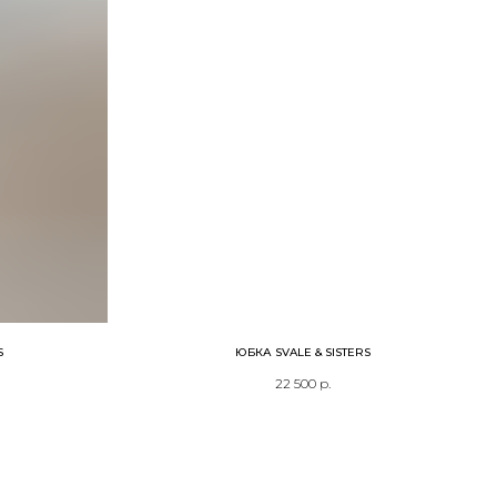
S
ЮБКА SVALE & SISTERS
22 500
р.