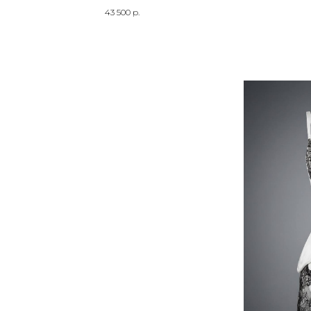
43 500
р.