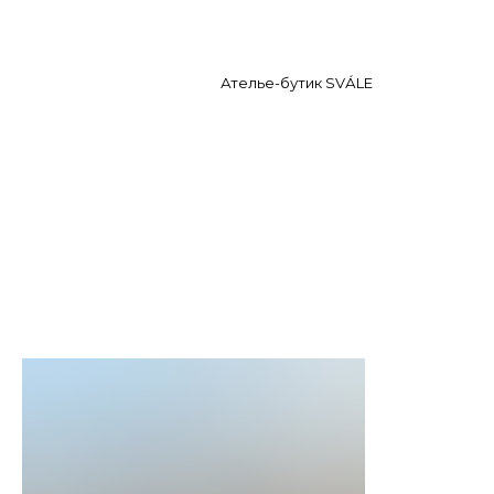
Ателье-бутик SVА́LE