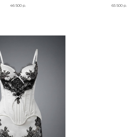
46 500
р.
65 500
р.