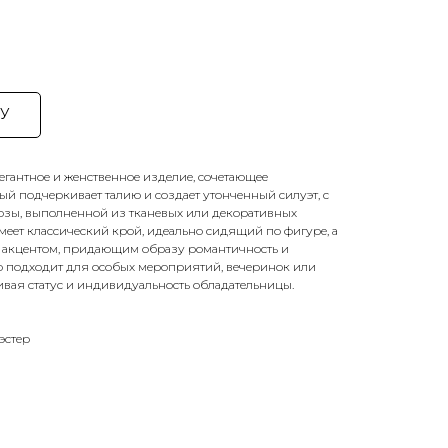
У
легантное и женственное изделие, сочетающее
ый подчеркивает талию и создает утонченный силуэт, с
зы, выполненной из тканевых или декоративных
имеет классический крой, идеально сидящий по фигуре, а
 акцентом, придающим образу романтичность и
но подходит для особых мероприятий, вечеринок или
вая статус и индивидуальность обладательницы.
эстер