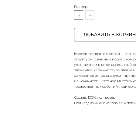
Размер
S
M
ДОБАВИТЬ В КОРЗИН
Корсетное платье с розой — это э
структурированный корсет, котор
украшением в виде роскошной ро
элементов. Обычно такое платье 
декоративная роза служит ярким
изысканность. Этот наряд отлич
торжественных событий, подчерки
Состав: 100% полиэстер
Подкладка: 45% вискоза, 55% поли