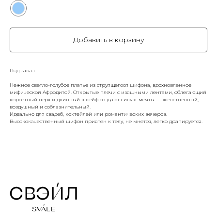
Добавить в корзину
Под заказ
Нежное светло-голубое платье из струящегося шифона, вдохновленное
мифической Афродитой. Открытые плечи с изящными лентами, облегающий
корсетный верх и длинный шлейф создают силуэт мечты — женственный,
воздушный и соблазнительный.
Идеально для свадеб, коктейлей или романтических вечеров.
Высококачественный шифон приятен к телу, не мнется, легко драпируется.